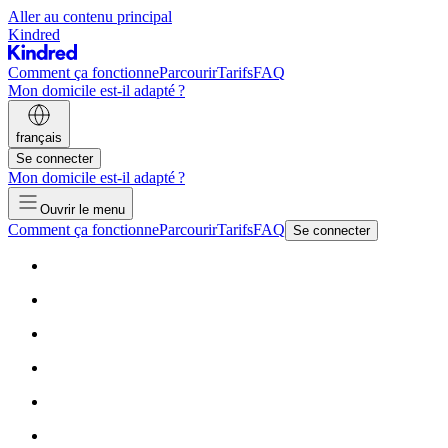
Aller au contenu principal
Kindred
Comment ça fonctionne
Parcourir
Tarifs
FAQ
Mon domicile est-il adapté ?
français
Se connecter
Mon domicile est-il adapté ?
Ouvrir le menu
Comment ça fonctionne
Parcourir
Tarifs
FAQ
Se connecter