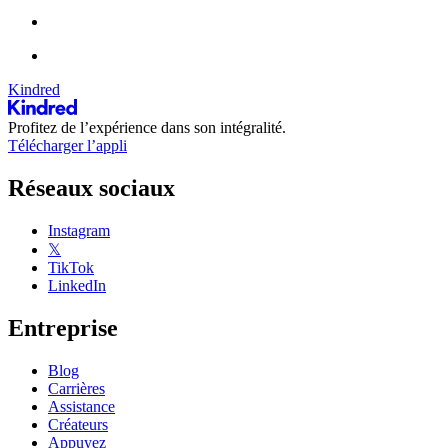
Kindred
Profitez de l’expérience dans son intégralité.
Télécharger l’appli
Réseaux sociaux
Instagram
𝕏
TikTok
LinkedIn
Entreprise
Blog
Carrières
Assistance
Créateurs
Appuyez