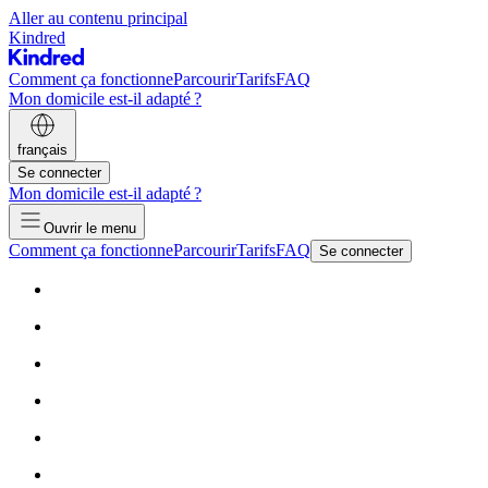
Aller au contenu principal
Kindred
Comment ça fonctionne
Parcourir
Tarifs
FAQ
Mon domicile est-il adapté ?
français
Se connecter
Mon domicile est-il adapté ?
Ouvrir le menu
Comment ça fonctionne
Parcourir
Tarifs
FAQ
Se connecter