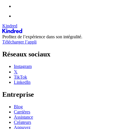
Kindred
Profitez de l’expérience dans son intégralité.
Télécharger l’appli
Réseaux sociaux
Instagram
𝕏
TikTok
LinkedIn
Entreprise
Blog
Carrières
Assistance
Créateurs
Appuyez