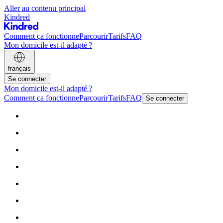
Aller au contenu principal
Kindred
Comment ça fonctionne
Parcourir
Tarifs
FAQ
Mon domicile est-il adapté ?
français
Se connecter
Mon domicile est-il adapté ?
Comment ça fonctionne
Parcourir
Tarifs
FAQ
Se connecter