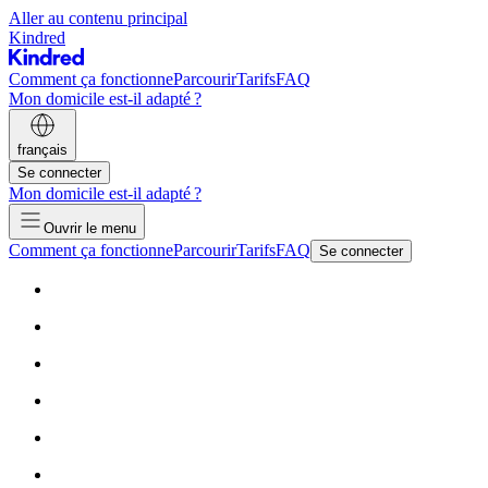
Aller au contenu principal
Kindred
Comment ça fonctionne
Parcourir
Tarifs
FAQ
Mon domicile est-il adapté ?
français
Se connecter
Mon domicile est-il adapté ?
Ouvrir le menu
Comment ça fonctionne
Parcourir
Tarifs
FAQ
Se connecter