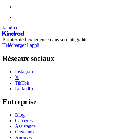
Kindred
Profitez de l’expérience dans son intégralité.
Télécharger l’appli
Réseaux sociaux
Instagram
𝕏
TikTok
LinkedIn
Entreprise
Blog
Carrières
Assistance
Créateurs
Appuyez