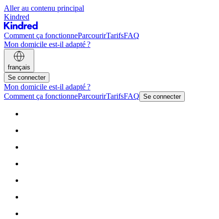
Aller au contenu principal
Kindred
Comment ça fonctionne
Parcourir
Tarifs
FAQ
Mon domicile est-il adapté ?
français
Se connecter
Mon domicile est-il adapté ?
Comment ça fonctionne
Parcourir
Tarifs
FAQ
Se connecter