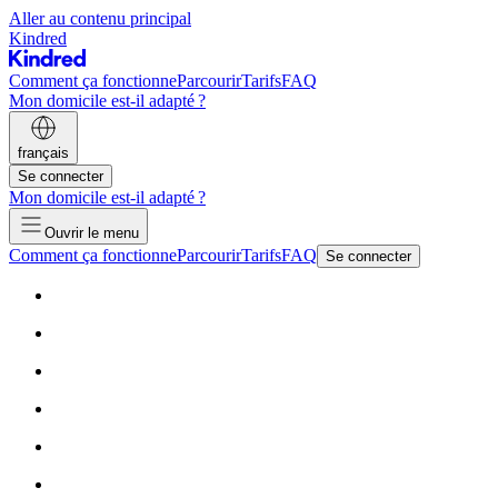
Aller au contenu principal
Kindred
Comment ça fonctionne
Parcourir
Tarifs
FAQ
Mon domicile est-il adapté ?
français
Se connecter
Mon domicile est-il adapté ?
Ouvrir le menu
Comment ça fonctionne
Parcourir
Tarifs
FAQ
Se connecter