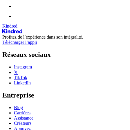
Kindred
Profitez de l’expérience dans son intégralité.
Télécharger l’appli
Réseaux sociaux
Instagram
𝕏
TikTok
LinkedIn
Entreprise
Blog
Carrières
Assistance
Créateurs
Appuyez