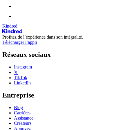
Kindred
Profitez de l’expérience dans son intégralité.
Télécharger l’appli
Réseaux sociaux
Instagram
𝕏
TikTok
LinkedIn
Entreprise
Blog
Carrières
Assistance
Créateurs
Appuyez