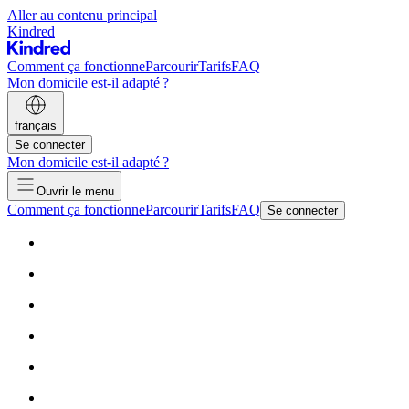
Aller au contenu principal
Kindred
Comment ça fonctionne
Parcourir
Tarifs
FAQ
Mon domicile est-il adapté ?
français
Se connecter
Mon domicile est-il adapté ?
Ouvrir le menu
Comment ça fonctionne
Parcourir
Tarifs
FAQ
Se connecter