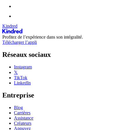
Kindred
Profitez de l’expérience dans son intégralité.
Télécharger l’appli
Réseaux sociaux
Instagram
𝕏
TikTok
LinkedIn
Entreprise
Blog
Carrières
Assistance
Créateurs
Appuyez