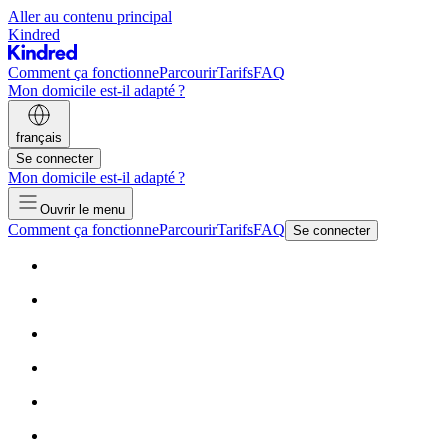
Aller au contenu principal
Kindred
Comment ça fonctionne
Parcourir
Tarifs
FAQ
Mon domicile est-il adapté ?
français
Se connecter
Mon domicile est-il adapté ?
Ouvrir le menu
Comment ça fonctionne
Parcourir
Tarifs
FAQ
Se connecter