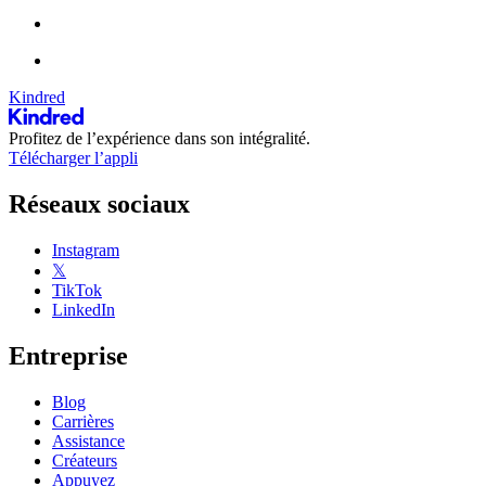
Kindred
Profitez de l’expérience dans son intégralité.
Télécharger l’appli
Réseaux sociaux
Instagram
𝕏
TikTok
LinkedIn
Entreprise
Blog
Carrières
Assistance
Créateurs
Appuyez