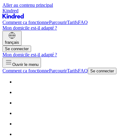
Aller au contenu principal
Kindred
Comment ça fonctionne
Parcourir
Tarifs
FAQ
Mon domicile est-il adapté ?
français
Se connecter
Mon domicile est-il adapté ?
Ouvrir le menu
Comment ça fonctionne
Parcourir
Tarifs
FAQ
Se connecter