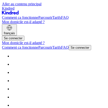
Aller au contenu principal
Kindred
Comment ça fonctionne
Parcourir
Tarifs
FAQ
Mon domicile est-il adapté ?
français
Se connecter
Mon domicile est-il adapté ?
Comment ça fonctionne
Parcourir
Tarifs
FAQ
Se connecter