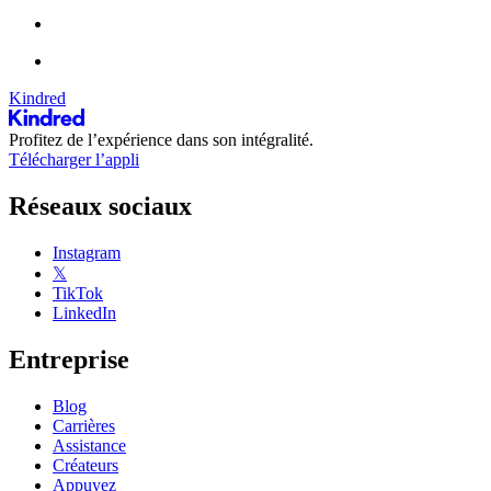
Kindred
Profitez de l’expérience dans son intégralité.
Télécharger l’appli
Réseaux sociaux
Instagram
𝕏
TikTok
LinkedIn
Entreprise
Blog
Carrières
Assistance
Créateurs
Appuyez