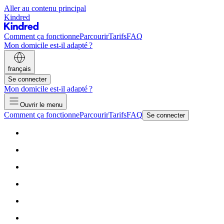
Aller au contenu principal
Kindred
Comment ça fonctionne
Parcourir
Tarifs
FAQ
Mon domicile est-il adapté ?
français
Se connecter
Mon domicile est-il adapté ?
Ouvrir le menu
Comment ça fonctionne
Parcourir
Tarifs
FAQ
Se connecter