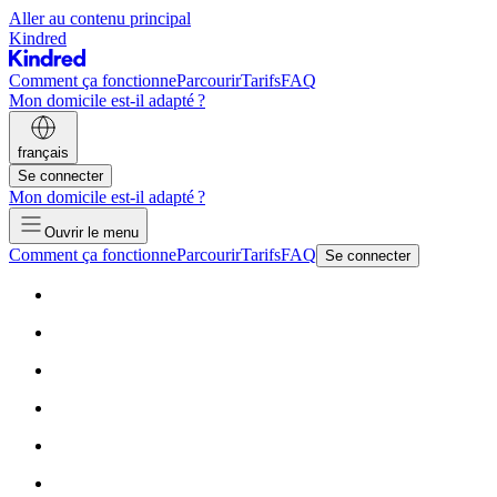
Aller au contenu principal
Kindred
Comment ça fonctionne
Parcourir
Tarifs
FAQ
Mon domicile est-il adapté ?
français
Se connecter
Mon domicile est-il adapté ?
Ouvrir le menu
Comment ça fonctionne
Parcourir
Tarifs
FAQ
Se connecter