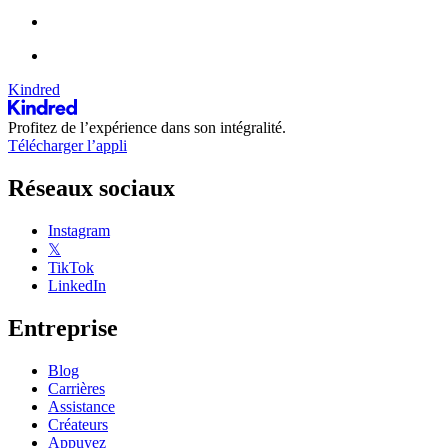
Kindred
Profitez de l’expérience dans son intégralité.
Télécharger l’appli
Réseaux sociaux
Instagram
𝕏
TikTok
LinkedIn
Entreprise
Blog
Carrières
Assistance
Créateurs
Appuyez