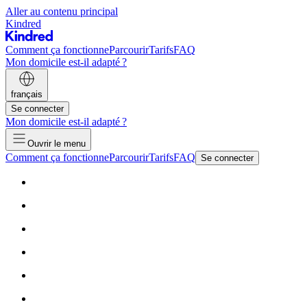
Aller au contenu principal
Kindred
Comment ça fonctionne
Parcourir
Tarifs
FAQ
Mon domicile est-il adapté ?
français
Se connecter
Mon domicile est-il adapté ?
Ouvrir le menu
Comment ça fonctionne
Parcourir
Tarifs
FAQ
Se connecter