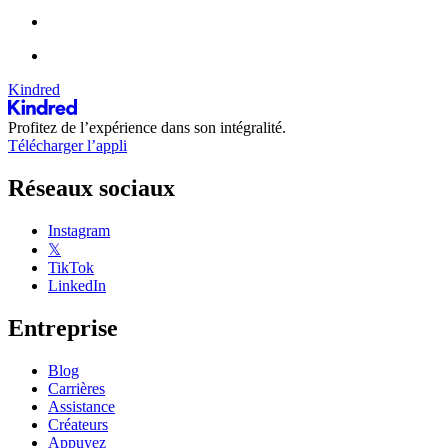
Kindred
Profitez de l’expérience dans son intégralité.
Télécharger l’appli
Réseaux sociaux
Instagram
𝕏
TikTok
LinkedIn
Entreprise
Blog
Carrières
Assistance
Créateurs
Appuyez