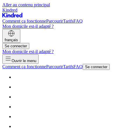
Aller au contenu principal
Kindred
Comment ça fonctionne
Parcourir
Tarifs
FAQ
Mon domicile est-il adapté ?
français
Se connecter
Mon domicile est-il adapté ?
Ouvrir le menu
Comment ça fonctionne
Parcourir
Tarifs
FAQ
Se connecter