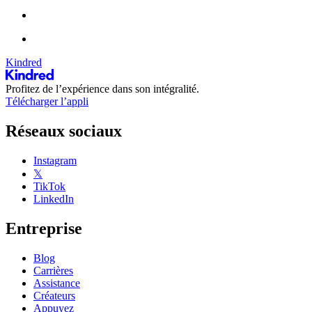
Kindred
Profitez de l’expérience dans son intégralité.
Télécharger l’appli
Réseaux sociaux
Instagram
𝕏
TikTok
LinkedIn
Entreprise
Blog
Carrières
Assistance
Créateurs
Appuyez