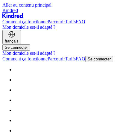
Aller au contenu principal
Kindred
Comment ça fonctionne
Parcourir
Tarifs
FAQ
Mon domicile est-il adapté ?
français
Se connecter
Mon domicile est-il adapté ?
Comment ça fonctionne
Parcourir
Tarifs
FAQ
Se connecter