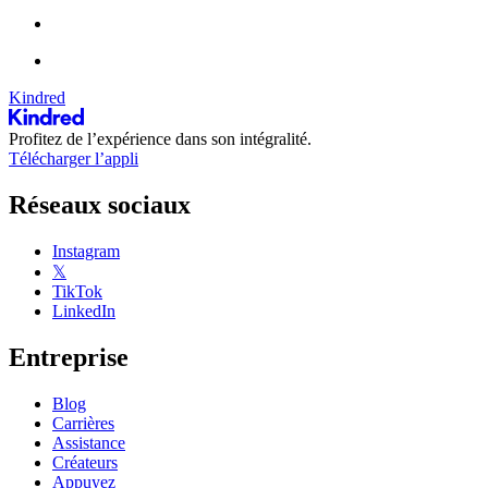
Kindred
Profitez de l’expérience dans son intégralité.
Télécharger l’appli
Réseaux sociaux
Instagram
𝕏
TikTok
LinkedIn
Entreprise
Blog
Carrières
Assistance
Créateurs
Appuyez