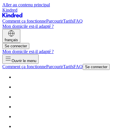
Aller au contenu principal
Kindred
Comment ça fonctionne
Parcourir
Tarifs
FAQ
Mon domicile est-il adapté ?
français
Se connecter
Mon domicile est-il adapté ?
Ouvrir le menu
Comment ça fonctionne
Parcourir
Tarifs
FAQ
Se connecter