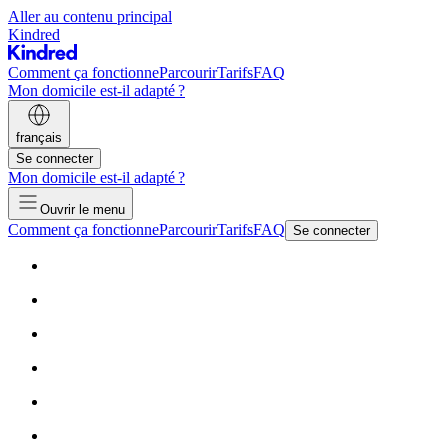
Aller au contenu principal
Kindred
Comment ça fonctionne
Parcourir
Tarifs
FAQ
Mon domicile est-il adapté ?
français
Se connecter
Mon domicile est-il adapté ?
Ouvrir le menu
Comment ça fonctionne
Parcourir
Tarifs
FAQ
Se connecter