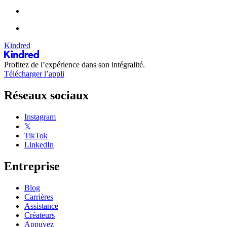
Kindred
Profitez de l’expérience dans son intégralité.
Télécharger l’appli
Réseaux sociaux
Instagram
𝕏
TikTok
LinkedIn
Entreprise
Blog
Carrières
Assistance
Créateurs
Appuyez