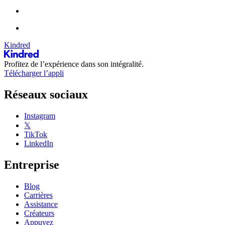
Kindred
Profitez de l’expérience dans son intégralité.
Télécharger l’appli
Réseaux sociaux
Instagram
𝕏
TikTok
LinkedIn
Entreprise
Blog
Carrières
Assistance
Créateurs
Appuyez