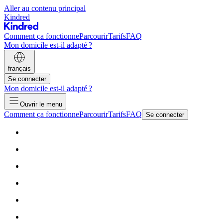
Aller au contenu principal
Kindred
Comment ça fonctionne
Parcourir
Tarifs
FAQ
Mon domicile est-il adapté ?
français
Se connecter
Mon domicile est-il adapté ?
Ouvrir le menu
Comment ça fonctionne
Parcourir
Tarifs
FAQ
Se connecter