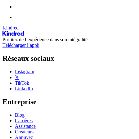
Kindred
Profitez de l’expérience dans son intégralité.
Télécharger l’appli
Réseaux sociaux
Instagram
𝕏
TikTok
LinkedIn
Entreprise
Blog
Carrières
Assistance
Créateurs
Appuyez