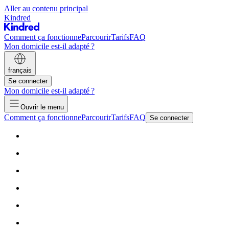
Aller au contenu principal
Kindred
Comment ça fonctionne
Parcourir
Tarifs
FAQ
Mon domicile est-il adapté ?
français
Se connecter
Mon domicile est-il adapté ?
Ouvrir le menu
Comment ça fonctionne
Parcourir
Tarifs
FAQ
Se connecter