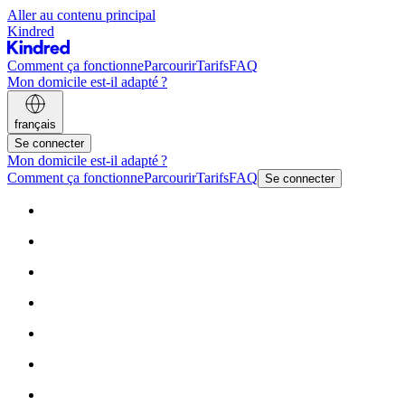
Aller au contenu principal
Kindred
Comment ça fonctionne
Parcourir
Tarifs
FAQ
Mon domicile est-il adapté ?
français
Se connecter
Mon domicile est-il adapté ?
Comment ça fonctionne
Parcourir
Tarifs
FAQ
Se connecter