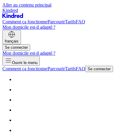
Aller au contenu principal
Kindred
Comment ça fonctionne
Parcourir
Tarifs
FAQ
Mon domicile est-il adapté ?
français
Se connecter
Mon domicile est-il adapté ?
Ouvrir le menu
Comment ça fonctionne
Parcourir
Tarifs
FAQ
Se connecter