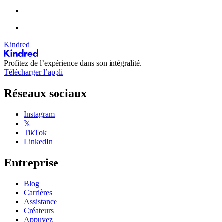
Kindred
Profitez de l’expérience dans son intégralité.
Télécharger l’appli
Réseaux sociaux
Instagram
𝕏
TikTok
LinkedIn
Entreprise
Blog
Carrières
Assistance
Créateurs
Appuyez