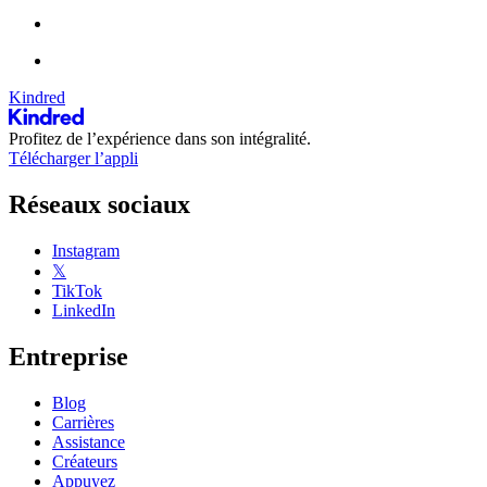
Kindred
Profitez de l’expérience dans son intégralité.
Télécharger l’appli
Réseaux sociaux
Instagram
𝕏
TikTok
LinkedIn
Entreprise
Blog
Carrières
Assistance
Créateurs
Appuyez