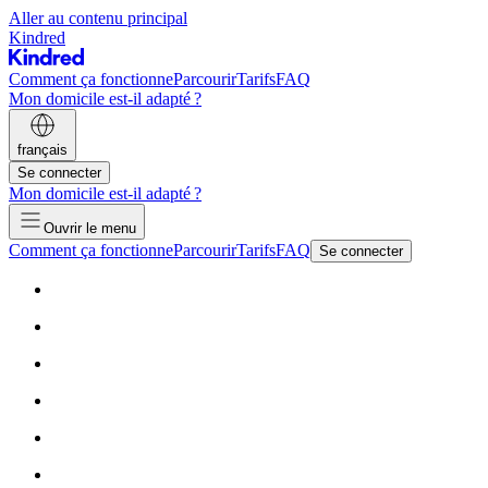
Aller au contenu principal
Kindred
Comment ça fonctionne
Parcourir
Tarifs
FAQ
Mon domicile est-il adapté ?
français
Se connecter
Mon domicile est-il adapté ?
Ouvrir le menu
Comment ça fonctionne
Parcourir
Tarifs
FAQ
Se connecter