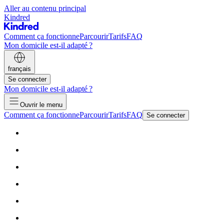
Aller au contenu principal
Kindred
Comment ça fonctionne
Parcourir
Tarifs
FAQ
Mon domicile est-il adapté ?
français
Se connecter
Mon domicile est-il adapté ?
Ouvrir le menu
Comment ça fonctionne
Parcourir
Tarifs
FAQ
Se connecter