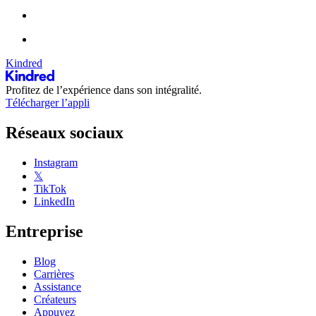
Kindred
Profitez de l’expérience dans son intégralité.
Télécharger l’appli
Réseaux sociaux
Instagram
𝕏
TikTok
LinkedIn
Entreprise
Blog
Carrières
Assistance
Créateurs
Appuyez