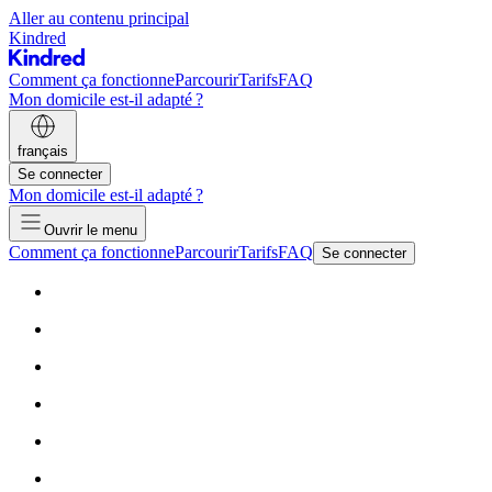
Aller au contenu principal
Kindred
Comment ça fonctionne
Parcourir
Tarifs
FAQ
Mon domicile est-il adapté ?
français
Se connecter
Mon domicile est-il adapté ?
Ouvrir le menu
Comment ça fonctionne
Parcourir
Tarifs
FAQ
Se connecter