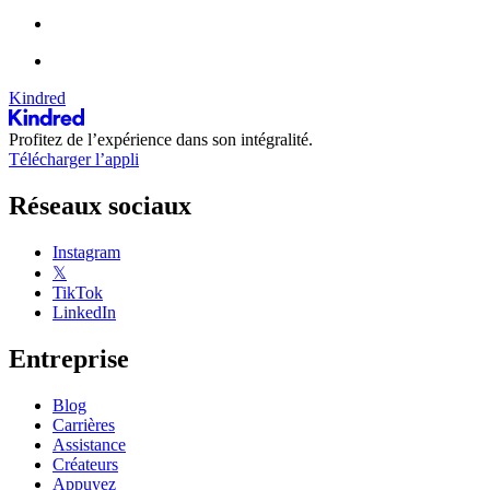
Kindred
Profitez de l’expérience dans son intégralité.
Télécharger l’appli
Réseaux sociaux
Instagram
𝕏
TikTok
LinkedIn
Entreprise
Blog
Carrières
Assistance
Créateurs
Appuyez