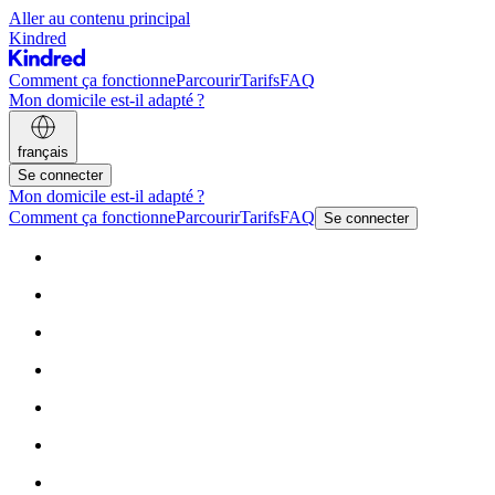
Aller au contenu principal
Kindred
Comment ça fonctionne
Parcourir
Tarifs
FAQ
Mon domicile est-il adapté ?
français
Se connecter
Mon domicile est-il adapté ?
Comment ça fonctionne
Parcourir
Tarifs
FAQ
Se connecter