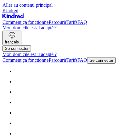
Aller au contenu principal
Kindred
Comment ça fonctionne
Parcourir
Tarifs
FAQ
Mon domicile est-il adapté ?
français
Se connecter
Mon domicile est-il adapté ?
Comment ça fonctionne
Parcourir
Tarifs
FAQ
Se connecter