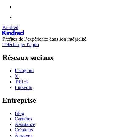
Kindred
Profitez de l’expérience dans son intégralité.
Télécharger l’appli
Réseaux sociaux
Instagram
𝕏
TikTok
LinkedIn
Entreprise
Blog
Carrières
Assistance
Créateurs
Appuyez