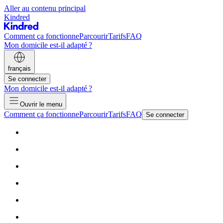
Aller au contenu principal
Kindred
Comment ça fonctionne
Parcourir
Tarifs
FAQ
Mon domicile est-il adapté ?
français
Se connecter
Mon domicile est-il adapté ?
Ouvrir le menu
Comment ça fonctionne
Parcourir
Tarifs
FAQ
Se connecter