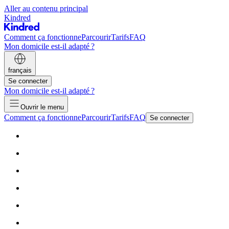
Aller au contenu principal
Kindred
Comment ça fonctionne
Parcourir
Tarifs
FAQ
Mon domicile est-il adapté ?
français
Se connecter
Mon domicile est-il adapté ?
Ouvrir le menu
Comment ça fonctionne
Parcourir
Tarifs
FAQ
Se connecter