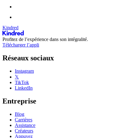
Kindred
Profitez de l’expérience dans son intégralité.
Télécharger l’appli
Réseaux sociaux
Instagram
𝕏
TikTok
LinkedIn
Entreprise
Blog
Carrières
Assistance
Créateurs
Appuyez