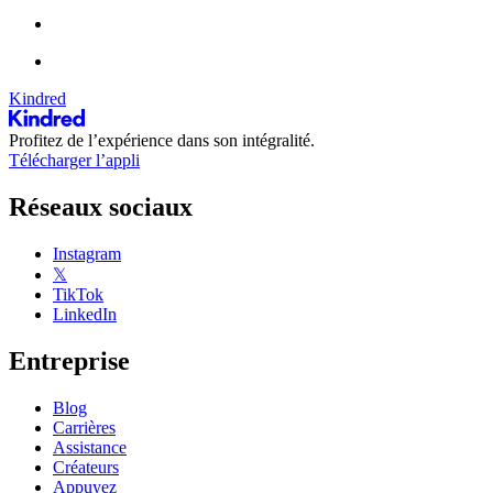
Kindred
Profitez de l’expérience dans son intégralité.
Télécharger l’appli
Réseaux sociaux
Instagram
𝕏
TikTok
LinkedIn
Entreprise
Blog
Carrières
Assistance
Créateurs
Appuyez