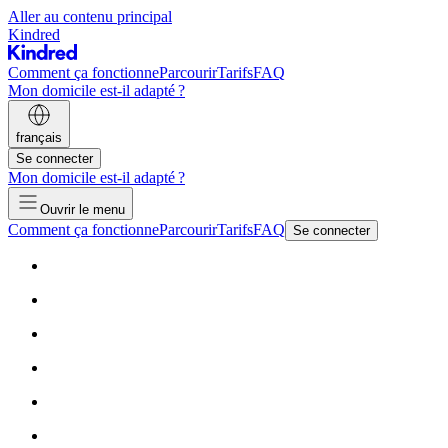
Aller au contenu principal
Kindred
Comment ça fonctionne
Parcourir
Tarifs
FAQ
Mon domicile est-il adapté ?
français
Se connecter
Mon domicile est-il adapté ?
Ouvrir le menu
Comment ça fonctionne
Parcourir
Tarifs
FAQ
Se connecter