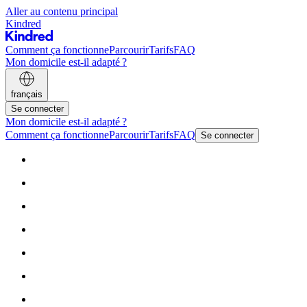
Aller au contenu principal
Kindred
Comment ça fonctionne
Parcourir
Tarifs
FAQ
Mon domicile est-il adapté ?
français
Se connecter
Mon domicile est-il adapté ?
Comment ça fonctionne
Parcourir
Tarifs
FAQ
Se connecter