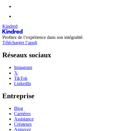
Kindred
Profitez de l’expérience dans son intégralité.
Télécharger l’appli
Réseaux sociaux
Instagram
𝕏
TikTok
LinkedIn
Entreprise
Blog
Carrières
Assistance
Créateurs
Appuyez