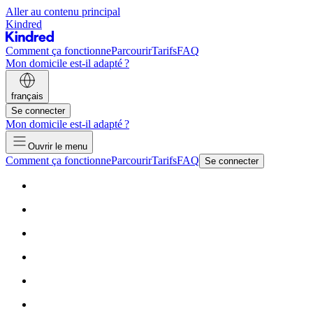
Aller au contenu principal
Kindred
Comment ça fonctionne
Parcourir
Tarifs
FAQ
Mon domicile est-il adapté ?
français
Se connecter
Mon domicile est-il adapté ?
Ouvrir le menu
Comment ça fonctionne
Parcourir
Tarifs
FAQ
Se connecter