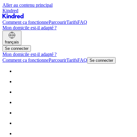
Aller au contenu principal
Kindred
Comment ça fonctionne
Parcourir
Tarifs
FAQ
Mon domicile est-il adapté ?
français
Se connecter
Mon domicile est-il adapté ?
Comment ça fonctionne
Parcourir
Tarifs
FAQ
Se connecter