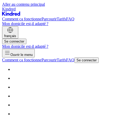
Aller au contenu principal
Kindred
Comment ça fonctionne
Parcourir
Tarifs
FAQ
Mon domicile est-il adapté ?
français
Se connecter
Mon domicile est-il adapté ?
Ouvrir le menu
Comment ça fonctionne
Parcourir
Tarifs
FAQ
Se connecter