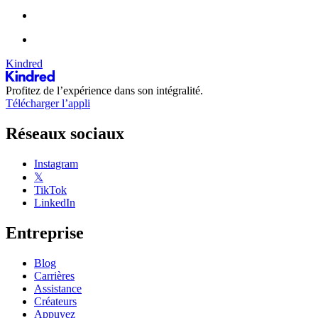
Kindred
Profitez de l’expérience dans son intégralité.
Télécharger l’appli
Réseaux sociaux
Instagram
𝕏
TikTok
LinkedIn
Entreprise
Blog
Carrières
Assistance
Créateurs
Appuyez