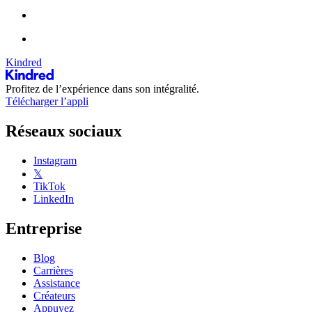
Kindred
Profitez de l’expérience dans son intégralité.
Télécharger l’appli
Réseaux sociaux
Instagram
𝕏
TikTok
LinkedIn
Entreprise
Blog
Carrières
Assistance
Créateurs
Appuyez