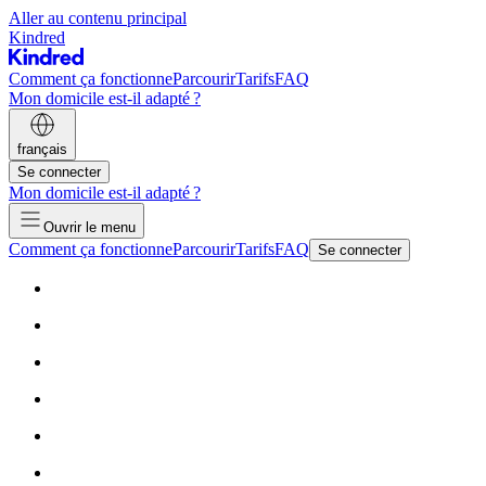
Aller au contenu principal
Kindred
Comment ça fonctionne
Parcourir
Tarifs
FAQ
Mon domicile est-il adapté ?
français
Se connecter
Mon domicile est-il adapté ?
Ouvrir le menu
Comment ça fonctionne
Parcourir
Tarifs
FAQ
Se connecter