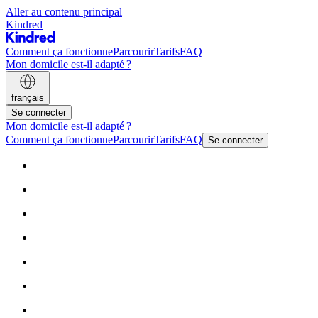
Aller au contenu principal
Kindred
Comment ça fonctionne
Parcourir
Tarifs
FAQ
Mon domicile est-il adapté ?
français
Se connecter
Mon domicile est-il adapté ?
Comment ça fonctionne
Parcourir
Tarifs
FAQ
Se connecter