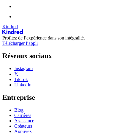
Kindred
Profitez de l’expérience dans son intégralité.
Télécharger l’appli
Réseaux sociaux
Instagram
𝕏
TikTok
LinkedIn
Entreprise
Blog
Carrières
Assistance
Créateurs
Appuyez