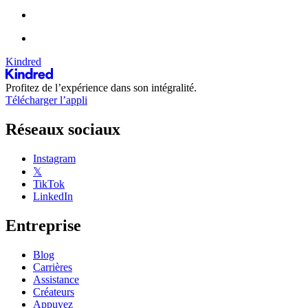
Kindred
Profitez de l’expérience dans son intégralité.
Télécharger l’appli
Réseaux sociaux
Instagram
𝕏
TikTok
LinkedIn
Entreprise
Blog
Carrières
Assistance
Créateurs
Appuyez