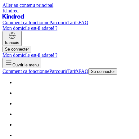
Aller au contenu principal
Kindred
Comment ça fonctionne
Parcourir
Tarifs
FAQ
Mon domicile est-il adapté ?
français
Se connecter
Mon domicile est-il adapté ?
Ouvrir le menu
Comment ça fonctionne
Parcourir
Tarifs
FAQ
Se connecter