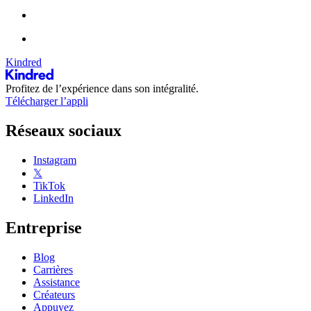
Kindred
Profitez de l’expérience dans son intégralité.
Télécharger l’appli
Réseaux sociaux
Instagram
𝕏
TikTok
LinkedIn
Entreprise
Blog
Carrières
Assistance
Créateurs
Appuyez