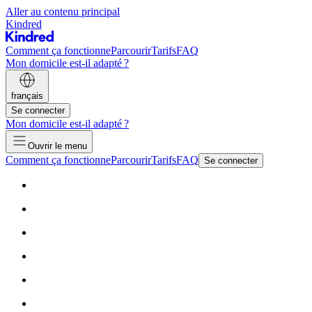
Aller au contenu principal
Kindred
Comment ça fonctionne
Parcourir
Tarifs
FAQ
Mon domicile est-il adapté ?
français
Se connecter
Mon domicile est-il adapté ?
Ouvrir le menu
Comment ça fonctionne
Parcourir
Tarifs
FAQ
Se connecter