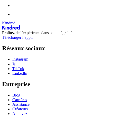
Kindred
Profitez de l’expérience dans son intégralité.
Télécharger l’appli
Réseaux sociaux
Instagram
𝕏
TikTok
LinkedIn
Entreprise
Blog
Carrières
Assistance
Créateurs
Appuyez