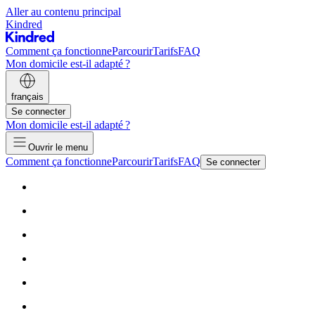
Aller au contenu principal
Kindred
Comment ça fonctionne
Parcourir
Tarifs
FAQ
Mon domicile est-il adapté ?
français
Se connecter
Mon domicile est-il adapté ?
Ouvrir le menu
Comment ça fonctionne
Parcourir
Tarifs
FAQ
Se connecter