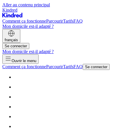
Aller au contenu principal
Kindred
Comment ça fonctionne
Parcourir
Tarifs
FAQ
Mon domicile est-il adapté ?
français
Se connecter
Mon domicile est-il adapté ?
Ouvrir le menu
Comment ça fonctionne
Parcourir
Tarifs
FAQ
Se connecter