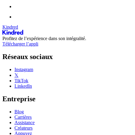
Kindred
Profitez de l’expérience dans son intégralité.
Télécharger l’appli
Réseaux sociaux
Instagram
𝕏
TikTok
LinkedIn
Entreprise
Blog
Carrières
Assistance
Créateurs
Appuyez