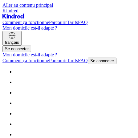
Aller au contenu principal
Kindred
Comment ça fonctionne
Parcourir
Tarifs
FAQ
Mon domicile est-il adapté ?
français
Se connecter
Mon domicile est-il adapté ?
Comment ça fonctionne
Parcourir
Tarifs
FAQ
Se connecter