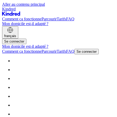
Aller au contenu principal
Kindred
Comment ça fonctionne
Parcourir
Tarifs
FAQ
Mon domicile est-il adapté ?
français
Se connecter
Mon domicile est-il adapté ?
Comment ça fonctionne
Parcourir
Tarifs
FAQ
Se connecter