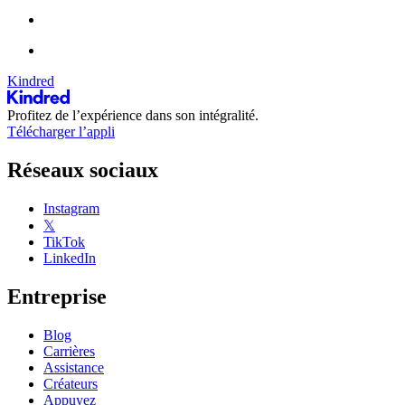
Kindred
Profitez de l’expérience dans son intégralité.
Télécharger l’appli
Réseaux sociaux
Instagram
𝕏
TikTok
LinkedIn
Entreprise
Blog
Carrières
Assistance
Créateurs
Appuyez