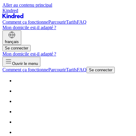
Aller au contenu principal
Kindred
Comment ça fonctionne
Parcourir
Tarifs
FAQ
Mon domicile est-il adapté ?
français
Se connecter
Mon domicile est-il adapté ?
Ouvrir le menu
Comment ça fonctionne
Parcourir
Tarifs
FAQ
Se connecter