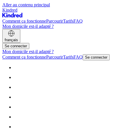
Aller au contenu principal
Kindred
Comment ça fonctionne
Parcourir
Tarifs
FAQ
Mon domicile est-il adapté ?
français
Se connecter
Mon domicile est-il adapté ?
Comment ça fonctionne
Parcourir
Tarifs
FAQ
Se connecter