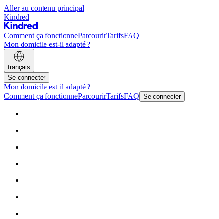
Aller au contenu principal
Kindred
Comment ça fonctionne
Parcourir
Tarifs
FAQ
Mon domicile est-il adapté ?
français
Se connecter
Mon domicile est-il adapté ?
Comment ça fonctionne
Parcourir
Tarifs
FAQ
Se connecter