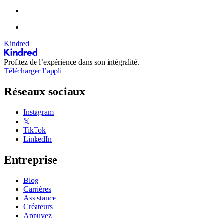
Kindred
Profitez de l’expérience dans son intégralité.
Télécharger l’appli
Réseaux sociaux
Instagram
𝕏
TikTok
LinkedIn
Entreprise
Blog
Carrières
Assistance
Créateurs
Appuyez