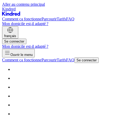
Aller au contenu principal
Kindred
Comment ça fonctionne
Parcourir
Tarifs
FAQ
Mon domicile est-il adapté ?
français
Se connecter
Mon domicile est-il adapté ?
Ouvrir le menu
Comment ça fonctionne
Parcourir
Tarifs
FAQ
Se connecter