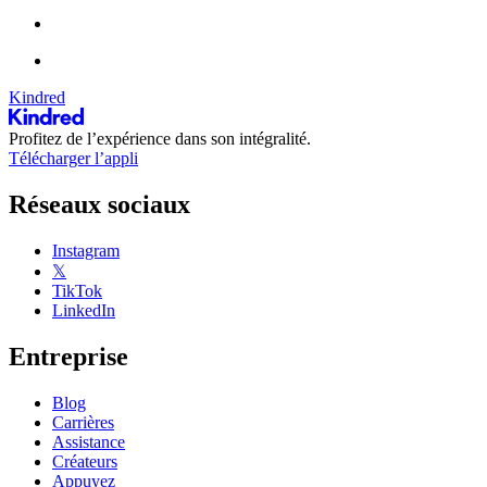
Kindred
Profitez de l’expérience dans son intégralité.
Télécharger l’appli
Réseaux sociaux
Instagram
𝕏
TikTok
LinkedIn
Entreprise
Blog
Carrières
Assistance
Créateurs
Appuyez