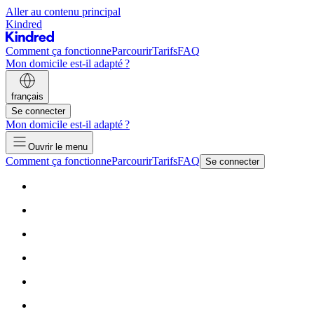
Aller au contenu principal
Kindred
Comment ça fonctionne
Parcourir
Tarifs
FAQ
Mon domicile est-il adapté ?
français
Se connecter
Mon domicile est-il adapté ?
Ouvrir le menu
Comment ça fonctionne
Parcourir
Tarifs
FAQ
Se connecter