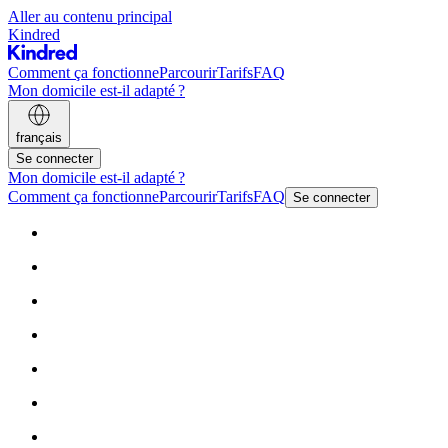
Aller au contenu principal
Kindred
Comment ça fonctionne
Parcourir
Tarifs
FAQ
Mon domicile est-il adapté ?
français
Se connecter
Mon domicile est-il adapté ?
Comment ça fonctionne
Parcourir
Tarifs
FAQ
Se connecter