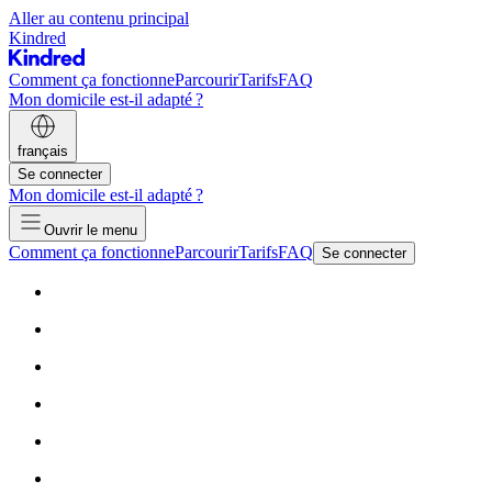
Aller au contenu principal
Kindred
Comment ça fonctionne
Parcourir
Tarifs
FAQ
Mon domicile est-il adapté ?
français
Se connecter
Mon domicile est-il adapté ?
Ouvrir le menu
Comment ça fonctionne
Parcourir
Tarifs
FAQ
Se connecter