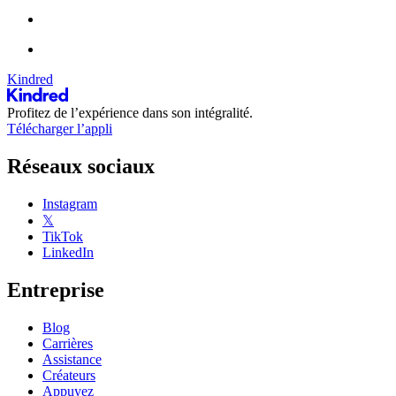
Kindred
Profitez de l’expérience dans son intégralité.
Télécharger l’appli
Réseaux sociaux
Instagram
𝕏
TikTok
LinkedIn
Entreprise
Blog
Carrières
Assistance
Créateurs
Appuyez