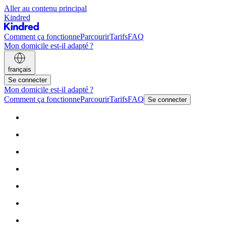
Aller au contenu principal
Kindred
Comment ça fonctionne
Parcourir
Tarifs
FAQ
Mon domicile est-il adapté ?
français
Se connecter
Mon domicile est-il adapté ?
Comment ça fonctionne
Parcourir
Tarifs
FAQ
Se connecter